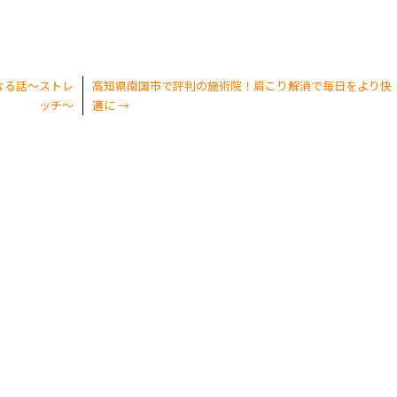
なる話～ストレ
高知県南国市で評判の施術院！肩こり解消で毎日をより快
ッチ～
適に
→