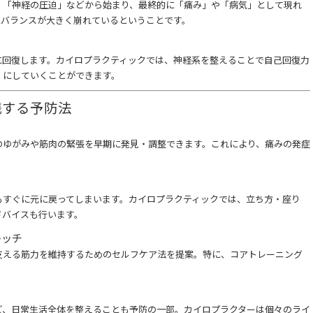
」「神経の圧迫」などから始まり、最終的に「痛み」や「病気」として現れ
にバランスが大きく崩れているということです。
に回復します。カイロプラクティックでは、神経系を整えることで自己回復力
」にしていくことができます。
践する予防法
のゆがみや筋肉の緊張を早期に発見・調整できます。これにより、痛みの発症
もすぐに元に戻ってしまいます。カイロプラクティックでは、立ち方・座り
ドバイスも行います。
レッチ
支える筋力を維持するためのセルフケア法を提案。特に、コアトレーニング
ど、日常生活全体を整えることも予防の一部。カイロプラクターは個々のライ