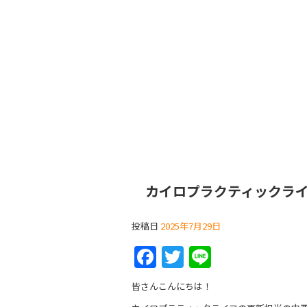
カイロプラクティックラ
投稿日
2025年7月29日
F
T
Li
a
w
n
皆さんこんにちは！
c
itt
e