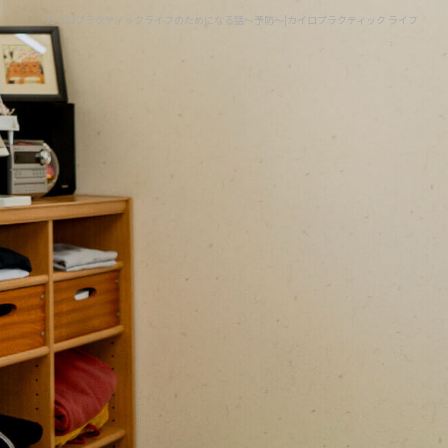
カイロプラクティックライフのためになる話～予防～|カイロプラクティック ライフ