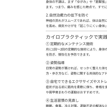
身体の不調は、まず「ゆがみ」や「筋緊張
ます。つまり、痛みを感じた時点で、すで
2. 自然治癒力の低下を防ぐ
神経の流れがスムーズであれば、体は自然
を高め、病気やけがを「起こりにくい身体
カイロプラクティックで実
① 定期的なメンテナンス施術
月に1回〜2回の定期的な施術により、身体
を防ぎ、慢性化を予防できます。
② 姿勢指導
日常の姿勢が悪ければ、せっかく整えた体
方・歩き方など、姿勢に関する具体的なア
③ 自宅でできるエクササイズやスト
症状が出る前に筋肉を柔軟に保ち、骨格を
や肩甲骨まわりの運動はおすすめです。
④ 生活習慣の見直し
睡眠、食事、冷え対策、運動不足の解消な