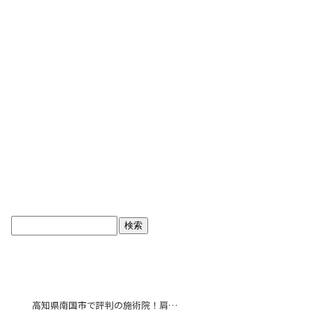
ブログトップ
最近の投稿
高知県南国市で評判の施術院！肩こり解消で毎日をより快適に