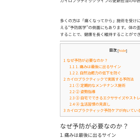
カイロプラティックライフの更新担当の中
e
er
b
多くの方は「痛くなってから」施術を受け
o
える“予防医学”の側面にもあります。体の
o
することで、健康を長く維持することがで
k
目次
[
hide
]
1
なぜ予防が必要なのか？
1.1
1. 痛みは最後に出るサイン
1.2
2. 自然治癒力の低下を防ぐ
2
カイロプラクティックで実践する予防法
2.1
① 定期的なメンテナンス施術
2.2
② 姿勢指導
2.3
③ 自宅でできるエクササイズやスト
2.4
④ 生活習慣の見直し
3
カイロプラクティック予防ケアが向いてい
なぜ予防が必要なのか？
1. 痛みは最後に出るサイン