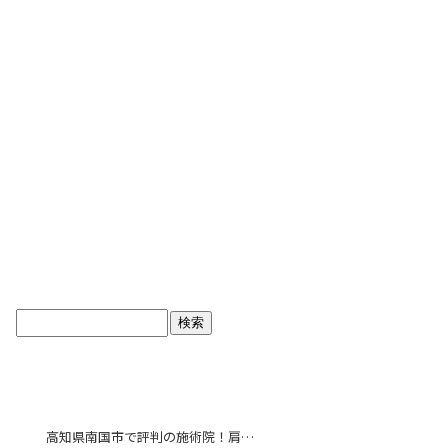
ブログトップ
最近の投稿
高知県南国市で評判の施術院！肩こり解消で毎日をより快適に