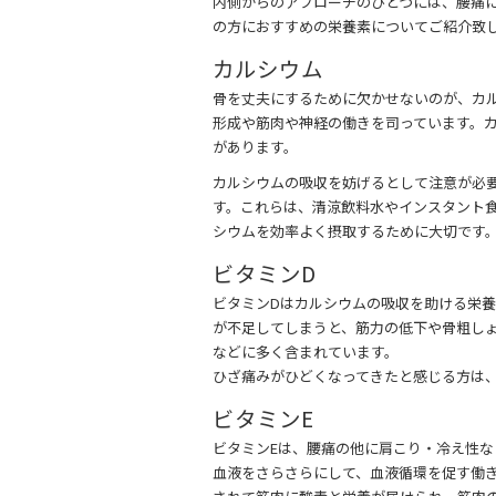
c
itt
e
内側からのアプローチのひとつには、腰痛
e
er
の方におすすめの栄養素についてご紹介致
b
カルシウム
o
骨を丈夫にするために欠かせないのが、カ
形成や筋肉や神経の働きを司っています。
o
があります。
k
カルシウムの吸収を妨げるとして注意が必
す。これらは、清涼飲料水やインスタント
シウムを効率よく摂取するために大切です
ビタミンD
ビタミンDはカルシウムの吸収を助ける栄
が不足してしまうと、筋力の低下や骨粗し
などに多く含まれています。
ひざ痛みがひどくなってきたと感じる方は
ビタミンE
ビタミンEは、腰痛の他に肩こり・冷え性な
血液をさらさらにして、血液循環を促す働