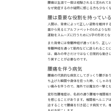
腰痛は生涯で一度は経験されると言われて
c
itt
e
なぜ発症するのか疑問に感じる方も少なく
e
er
腰は重要な役割を持ってい
b
人間は、背骨によって正しい姿勢を維持す
o
面から見るとアルファベットのSのような
運動をスムーズに行うためにS字の形状とな
o
また背骨には脊髄神経が通っており、正し
k
脊髄神経を通って筋肉などに送られること
は、痛みの辛さだけではなく日常的な動き
り戻すことが必要なのです。
腰痛を伴う病気
腰痛の代表的な病気としてぎっくり腰があ
ち上げた瞬間や身体を捻った時、くしゃみ
い痛みを伴うので、海外では魔女の一撃と
変形性腰椎症は、名前の通り腰椎や椎間板
を感じることがあります。椎間板ヘルニア
迫することで腰痛を引き起こす病気です。
を引き起こします。