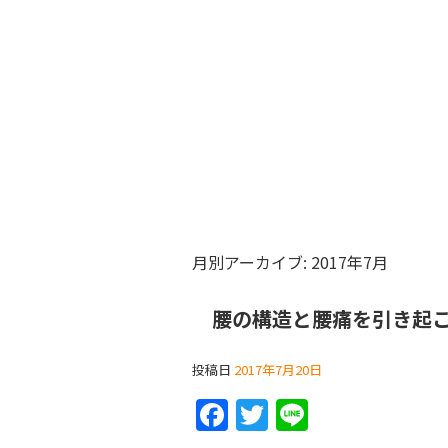
月別アーカイブ:
2017年7月
腰の構造と腰痛を引き起
投稿日
2017年7月20日
F
T
Li
a
w
n