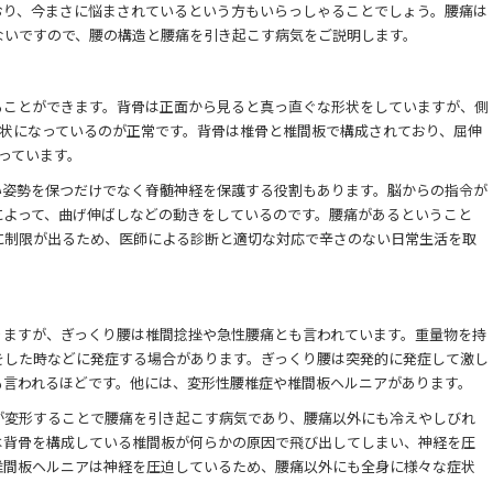
おり、今まさに悩まされているという方もいらっしゃることでしょう。腰痛は
ないですので、腰の構造と腰痛を引き起こす病気をご説明します。
る
ることができます。背骨は正面から見ると真っ直ぐな形状をしていますが、側
形状になっているのが正常です。背骨は椎骨と椎間板で構成されており、屈伸
っています。
い姿勢を保つだけでなく脊髄神経を保護する役割もあります。脳からの指令が
によって、曲げ伸ばしなどの動きをしているのです。腰痛があるということ
に制限が出るため、医師による診断と適切な対応で辛さのない日常生活を取
りますが、ぎっくり腰は椎間捻挫や急性腰痛とも言われています。重量物を持
をした時などに発症する場合があります。ぎっくり腰は突発的に発症して激し
も言われるほどです。他には、変形性腰椎症や椎間板ヘルニアがあります。
が変形することで腰痛を引き起こす病気であり、腰痛以外にも冷えやしびれ
は背骨を構成している椎間板が何らかの原因で飛び出してしまい、神経を圧
椎間板ヘルニアは神経を圧迫しているため、腰痛以外にも全身に様々な症状