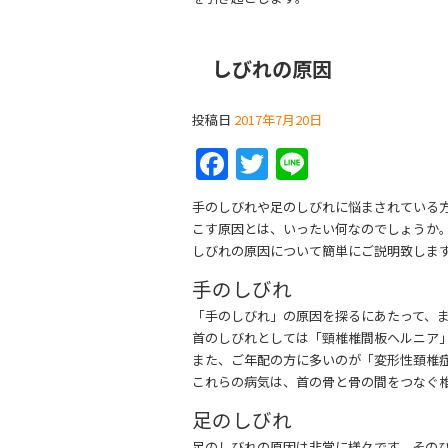
しびれの原因
投稿日
2017年7月20日
F
T
Li
a
w
n
手のしびれや足のしびれに悩まされている
c
itt
e
こす原因とは、いったい何なのでしょうか
e
er
しびれの原因について簡単にご説明致しま
b
手のしびれ
o
「手のしびれ」の原因を探るにあたって、
首のしびれとしては「頸椎椎間板ヘルニア
o
また、ご年配の方に多いのが「変形性頚椎
k
これらの病気は、首の骨と骨の間をつなぐ
足のしびれ
足のしびれの原因は非常に様々です。その