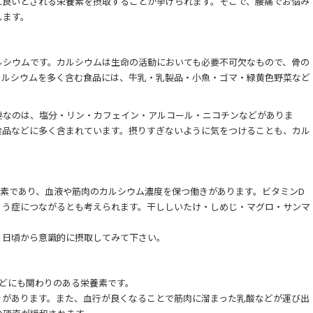
に良いとされる栄養素を摂取することが挙げられます。そこで、腰痛でお悩み
します。
ルシウムです。カルシウムは生命の活動においても必要不可欠なもので、骨の
カルシウムを多く含む食品には、牛乳・乳製品・小魚・ゴマ・緑黄色野菜など
要なのは、塩分・リン・カフェイン・アルコール・ニコチンなどがありま
食品などに多く含まれています。摂りすぎないように気をつけることも、カル
。
養素であり、血液や筋肉のカルシウム濃度を保つ働きがあります。ビタミンD
ょう症につながるとも考えられます。干ししいたけ・しめじ・マグロ・サンマ
、日頃から意識的に摂取してみて下さい。
どにも関わりのある栄養素です。
きがあります。また、血行が良くなることで筋肉に溜まった乳酸などが運び出