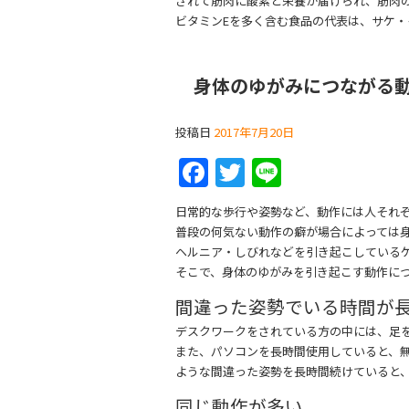
されて筋肉に酸素と栄養が届けられ、筋肉
ビタミンEを多く含む食品の代表は、サケ
身体のゆがみにつながる
投稿日
2017年7月20日
F
T
Li
a
w
n
日常的な歩行や姿勢など、動作には人それ
c
itt
e
普段の何気ない動作の癖が場合によっては
e
er
ヘルニア・しびれなどを引き起こしている
そこで、身体のゆがみを引き起こす動作に
b
間違った姿勢でいる時間が
o
デスクワークをされている方の中には、足
o
また、パソコンを長時間使用していると、
k
ような間違った姿勢を長時間続けていると
同じ動作が多い