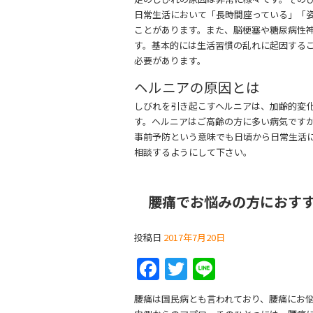
日常生活において「長時間座っている」「
ことがあります。また、脳梗塞や糖尿病性
す。基本的には生活習慣の乱れに起因する
必要があります。
ヘルニアの原因とは
しびれを引き起こすヘルニアは、加齢的変
す。ヘルニアはご高齢の方に多い病気ですが
事前予防という意味でも日頃から日常生活
相談するようにして下さい。
腰痛でお悩みの方におす
投稿日
2017年7月20日
F
T
Li
a
w
n
腰痛は国民病とも言われており、腰痛にお