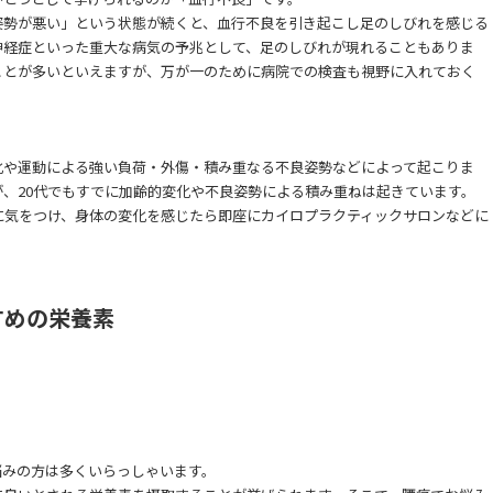
姿勢が悪い」という状態が続くと、血行不良を引き起こし足のしびれを感じる
神経症といった重大な病気の予兆として、足のしびれが現れることもありま
ことが多いといえますが、万が一のために病院での検査も視野に入れておく
化や運動による強い負荷・外傷・積み重なる不良姿勢などによって起こりま
、20代でもすでに加齢的変化や不良姿勢による積み重ねは起きています。
に気をつけ、身体の変化を感じたら即座にカイロプラクティックサロンなどに
すめの栄養素
悩みの方は多くいらっしゃいます。