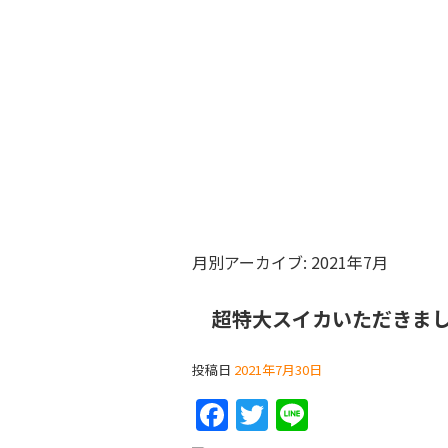
月別アーカイブ:
2021年7月
超特大スイカいただきま
投稿日
2021年7月30日
F
T
Li
a
w
n