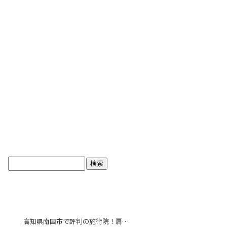
ブログトップ
最近の投稿
高知県南国市で評判の施術院！肩こり解消で毎日をより快適に