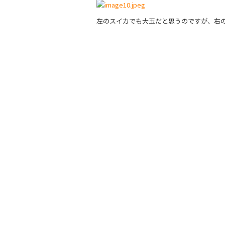
c
itt
e
左のスイカでも大玉だと思うのですが、右
e
er
b
o
o
k