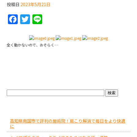
投稿日
2023年5月21日
k
F
T
Li
a
w
n
c
itt
e
e
er
全く動かないので、おそらく‥
b
o
o
ブログトップ
k
最近の投稿
高知県南国市で評判の施術院！肩こり解消で毎日をより快適
に