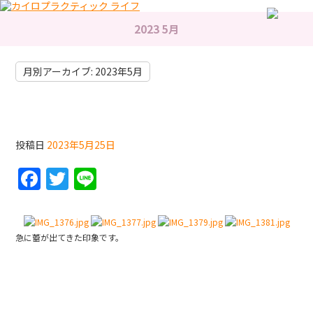
2023 5月
月別アーカイブ:
2023年5月
サボテンの蕾
投稿日
2023年5月25日
F
T
Li
a
w
n
c
itt
e
e
er
急に蕾が出てきた印象です。
b
o
スッポンが道路に
o