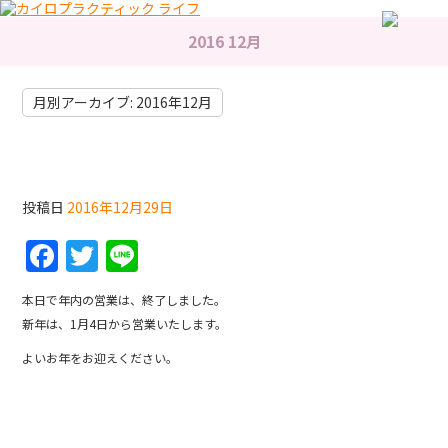
2016 12月
月別アーカイブ:
2016年12月
今年もお世話になりました
投稿日
2016年12月29日
F
T
Li
a
w
n
本日で年内の営業は、終了しました。
c
itt
e
新年は、1月4日から営業いたします。
e
er
よいお年をお迎えください。
b
o
o