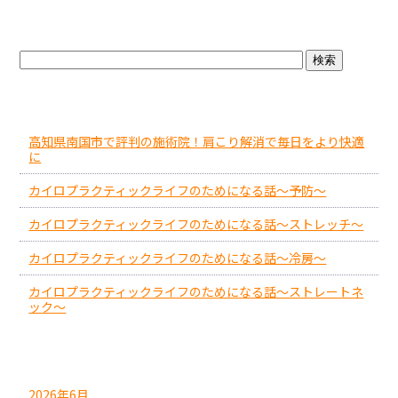
k
ブログトップ
最近の投稿
高知県南国市で評判の施術院！肩こり解消で毎日をより快適
に
カイロプラクティックライフのためになる話～予防～
カイロプラクティックライフのためになる話～ストレッチ～
カイロプラクティックライフのためになる話～冷房～
カイロプラクティックライフのためになる話～ストレートネ
ック～
アーカイブ
2026年6月