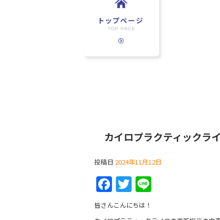
カイロプラクティックラ
投稿日
2024年11月12日
F
T
Li
a
w
n
皆さんこんにちは！
c
itt
e