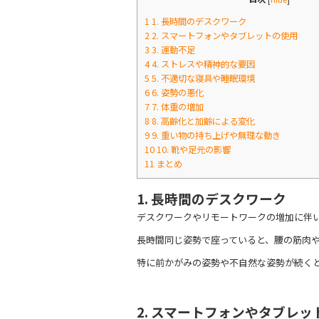
1
1. 長時間のデスクワーク
2
2. スマートフォンやタブレットの使用
3
3. 運動不足
4
4. ストレスや精神的な要因
5
5. 不適切な寝具や睡眠環境
6
6. 姿勢の悪化
7
7. 体重の増加
8
8. 高齢化と加齢による変化
9
9. 重い物の持ち上げや無理な動き
10
10. 靴や足元の影響
11
まとめ
1. 長時間のデスクワーク
デスクワークやリモートワークの増加に伴
長時間同じ姿勢で座っていると、腰の筋肉
特に前かがみの姿勢や不自然な姿勢が続く
2. スマートフォンやタブレッ