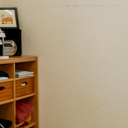
カイロプラクティックライフのためになる話～腰痛～|カイロプラクティック ライフ