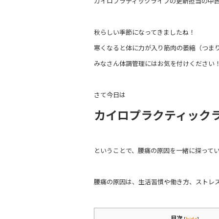
カイロプラティックライフの更新担当の中
e
er
b
秋らしい季節になってきましたね！
o
寒くなると体に力が入り筋肉の萎縮（つま
o
みなさん体調管理にはお気を付けください
k
さて今日は
カイロプラクティック
ということで、腰痛の原因を一緒に探って
腰痛の原因は、生活習慣や働き方、ストレ
目次
[
hide
]