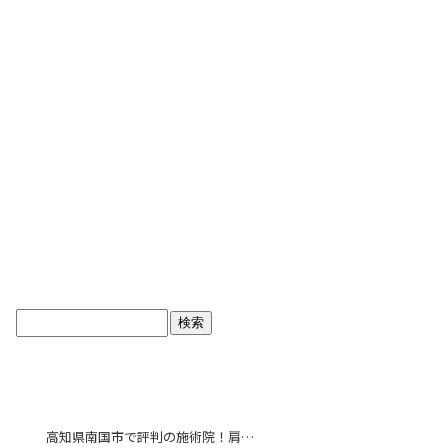
ブログトップ
最近の投稿
高知県南国市で評判の施術院！肩こり解消で毎日をより快適に