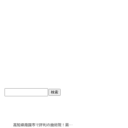
ブログトップ
最近の投稿
高知県南国市で評判の施術院！肩こり解消で毎日をより快適に