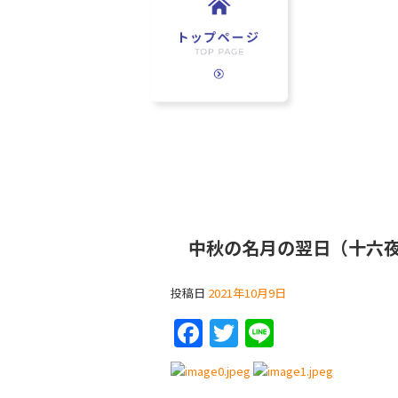
中秋の名月の翌日（十六
投稿日
2021年10月9日
F
T
Li
a
w
n
c
itt
e