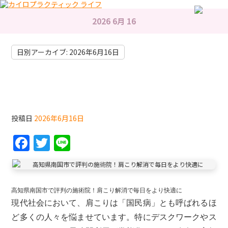
2026 6月 16
日別アーカイブ:
2026年6月16日
高知県南国市で評判の施術院！肩こり解消で毎日
をより快適に
投稿日
2026年6月16日
F
T
Li
a
w
n
c
itt
e
e
er
高知県南国市で評判の施術院！肩こり解消で毎日をより快適に
b
現代社会において、肩こりは「国民病」とも呼ばれるほ
ど多くの人々を悩ませています。特にデスクワークやス
o