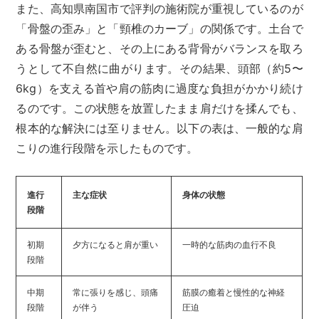
また、高知県南国市で評判の施術院が重視しているのが
「骨盤の歪み」と「頸椎のカーブ」の関係です。土台で
ある骨盤が歪むと、その上にある背骨がバランスを取ろ
うとして不自然に曲がります。その結果、頭部（約5〜
6kg）を支える首や肩の筋肉に過度な負担がかかり続け
るのです。この状態を放置したまま肩だけを揉んでも、
根本的な解決には至りません。以下の表は、一般的な肩
こりの進行段階を示したものです。
進行
主な症状
身体の状態
段階
初期
夕方になると肩が重い
一時的な筋肉の血行不良
段階
中期
常に張りを感じ、頭痛
筋膜の癒着と慢性的な神経
段階
が伴う
圧迫