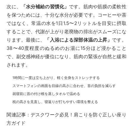
次に、
「水分補給の習慣化」
です。筋肉や筋膜の柔軟性
を保つためには、十分な水分が必要です。コーヒーや茶
ではなく、常温の水を1日1.5〜2リットルを目安に摂取
することで、代謝が上がり老廃物の排出がスムーズにな
ります。最後に、
「入浴による深部体温の上昇」
です。
38〜40度程度のぬるめのお湯に15分ほど浸かること
で、副交感神経が優位になり、筋肉の緊張が自然と緩和
されます。
1時間に一度は立ち上がり、軽く全身をストレッチする
スマートフォンの画面を目線の高さに合わせ、首の負担を減らす
就寝前に首の付け根を蒸しタオルで温める
枕の高さを見直し、寝返りが打ちやすい環境を整える
関連記事：デスクワーク必見！肩こりを防ぐ正しい座り
方ガイド