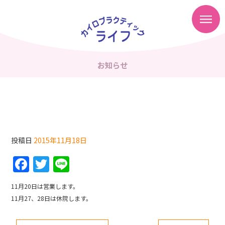
お知らせ
お知らせ
投稿日
2015年11月18日
F
T
Li
a
w
n
11月20日は営業します。
c
itt
e
11月27、28日は休院します。
e
er