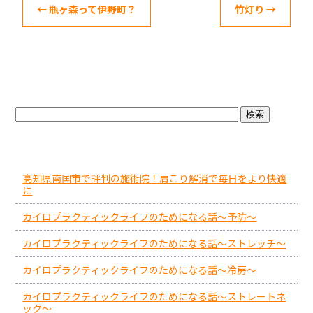
b
←
瓶ヶ森って伊野町？
竹灯り
→
o
o
k
ブログトップ
最近の投稿
高知県南国市で評判の施術院！肩こり解消で毎日をより快適
に
カイロプラクティックライフのためになる話～予防～
カイロプラクティックライフのためになる話～ストレッチ～
カイロプラクティックライフのためになる話～冷房～
カイロプラクティックライフのためになる話～ストレートネ
ック～