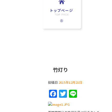
竹灯り
投稿日
2015年12月21日
F
T
Li
a
w
n
c
itt
e