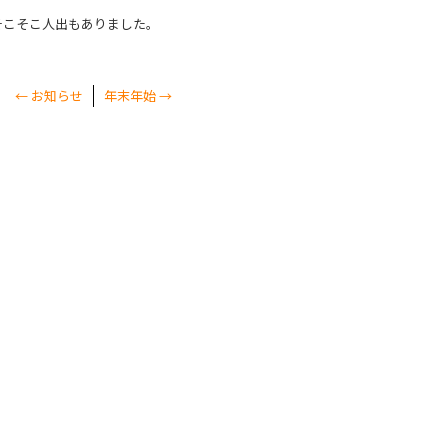
そこそこ人出もありました。
←
お知らせ
年末年始
→