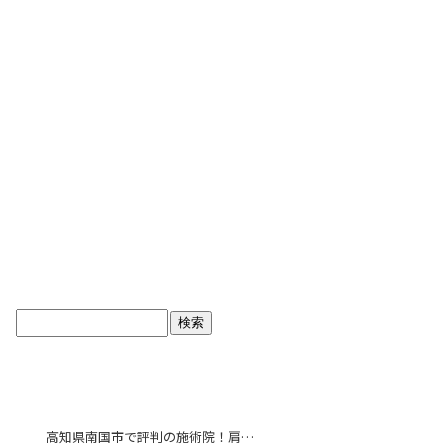
ブログトップ
最近の投稿
高知県南国市で評判の施術院！肩こり解消で毎日をより快適に