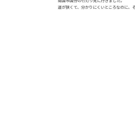
南国市国分の竹灯り見に行きました。
e
er
道が狭くて、分かりにくいところなのに、
b
o
o
k